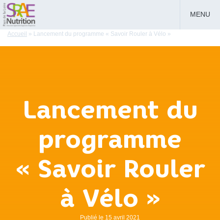
MENU
Accueil
»
Lancement du programme « Savoir Rouler à Vélo »
Lancement du
programme
« Savoir Rouler
à Vélo »
Publié le 15 avril 2021