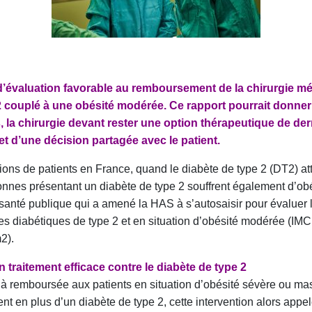
d’évaluation favorable au remboursement de la chirurgie m
2 couplé à une obésité modérée. Ce rapport pourrait donne
 la chirurgie devant rester une option thérapeutique de d
t d’une décision partagée avec le patient.
lions de patients en France, quand le diabète de type 2 (DT2) atte
nnes présentant un diabète de type 2 souffrent également d’obés
anté publique qui a amené la HAS à s’autosaisir pour évaluer l’u
s diabétiques de type 2 et en situation d’obésité modérée (IMC
2).
 traitement efficace contre le diabète de type 2
éjà remboursée aux patients en situation d’obésité sévère ou mas
ent en plus d’un diabète de type 2, cette intervention alors appe