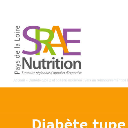
Accueil
»
Diabète type 2 et obésité modérée : vers un remboursement de l
Diabète type