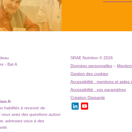
ndeau
SRAE Nutrition © 2026
e - Bat A
Données personnelles
–
Mention
Gestion des cookies
Accessibilité : mentions et aides 
Accessibilité : vos paramètres
Création Digisanté
ion.fr
LinkedIn
YouTube
habilités à recevoir de
Channel
i vous avez des questions autour
ge, adressez-vous à des
anté.