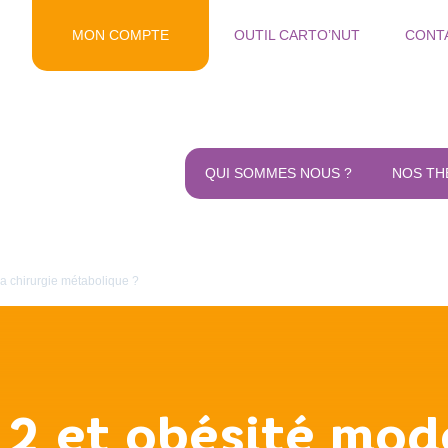
MON COMPTE
OUTIL CARTO’NUT
CONT
QUI SOMMES NOUS ?
NOS TH
a chirurgie métabolique ?
 2 et obésité modé