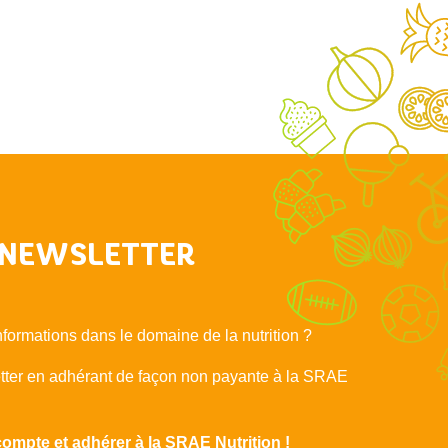
NEWSLETTER
nformations dans le domaine de la nutrition ?
etter en adhérant de façon non payante à la SRAE
compte et adhérer à la SRAE Nutrition !