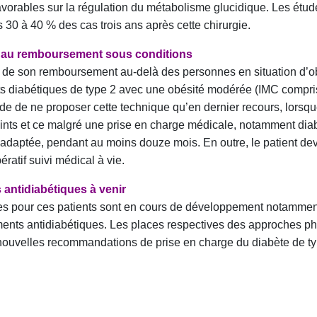
avorables sur la régulation du métabolisme glucidique. Les étud
30 à 40 % des cas trois ans après cette chirurgie.
e au remboursement sous conditions
 de son remboursement au-delà des personnes en situation d’obé
nts diabétiques de type 2 avec une obésité modérée (IMC compris
de ne proposer cette technique qu’en dernier recours, lorsque
eints et ce malgré une prise en charge médicale, notamment diab
 adaptée, pendant au moins douze mois. En outre, le patient dev
ratif suivi médical à vie.
ntidiabétiques à venir
es pour ces patients sont en cours de développement notamment 
ts antidiabétiques. Les places respectives des approches p
e nouvelles recommandations de prise en charge du diabète de ty