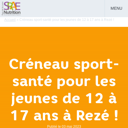
MENU
Accueil
»
Créneau sport-santé pour les jeunes de 12 à 17 ans à Rezé !
Créneau sport-
santé pour les
jeunes de 12 à
17 ans à Rezé !
Publié le 03 mai 2023