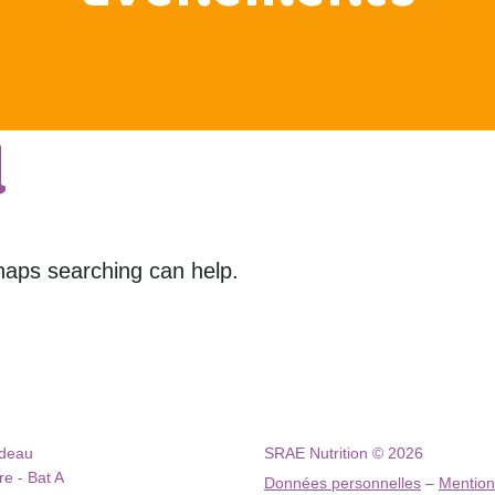
d
rhaps searching can help.
ndeau
SRAE Nutrition © 2026
e - Bat A
Données personnelles
–
Mention