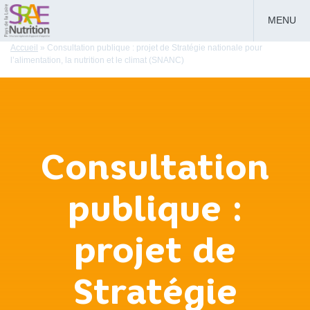
MENU
Accueil
»
Consultation publique : projet de Stratégie nationale pour
l’alimentation, la nutrition et le climat (SNANC)
Consultation
publique :
projet de
Stratégie